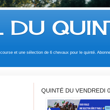
 DU QUIN
 course et une sélection de 6 chevaux pour le quinté. Abonne
QUINTÉ DU VENDREDI 0