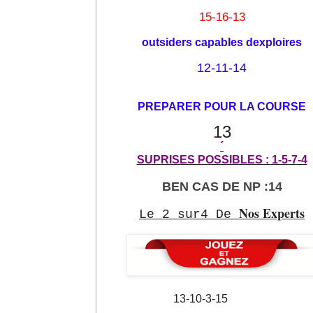
15-16-13
outsiders capables dexploires
12-11-14
PREPARER POUR LA COURSE
13
´
SUPRISES POSSIBLES : 1-5-7-4
BEN CAS DE NP :14
Nos Experts
Le 2 sur4 De
13-10-3-15