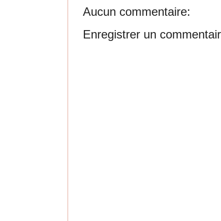
Aucun commentaire:
Enregistrer un commentai