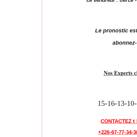
Le pronostic es
abonnez
Nos Experts c
15-16-13-10-
CONTACTEZ t 
+226-67-77-34-3